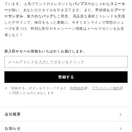
ています。 人気ブランドのエレガントな
パンプス
やおしゃれな
スニーカ
ー
が揃い、あなたのスタイルを引き立てます。 また、季節感ある
ブーツ
や
サンダル
、魅力的な
バッグ
もご用意。 高品質な素材とトレンドを意識
したデザインで、毎日をもっと素敵に。今すぐオンラインで理想のシュ
ーズを見つけ、特別な割引やキャンペーン情報はメールマガジンをお見
逃しなく！
新入荷やセール情報をいちはやくお届けします。
登録する
※「登録する」ボタンをクリックすると、
利用規約
、
プライバシー規約
に同意したものとみなします
会社概要
お知らせ