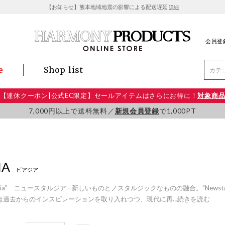
【お知らせ】熊本地域地震の影響による配送遅延
詳細
会員登
e
Shop list
【連休クーポン|公式EC限定】セールアイテムはさらにお得に！
対象商
7,000円以上で送料無料／
新規会員登録
で1,000PT
IA
ビアジア
talgia" ニュースタルジア - 新しいものとノスタルジックなものの融合。"New
は過去からのインスピレーションを取り入れつつ、現代に再
…
続きを読む