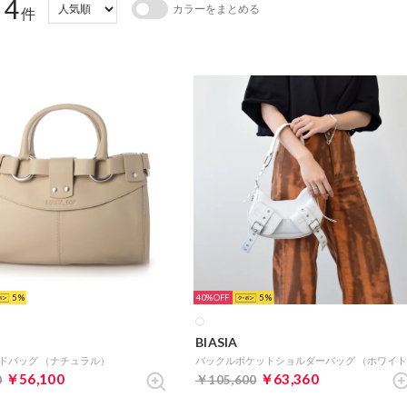
4
カラーをまとめる
：
件
5
40%
5
BIASIA
ドバッグ （ナチュラル）
￥56,100
￥63,360
0
￥105,600