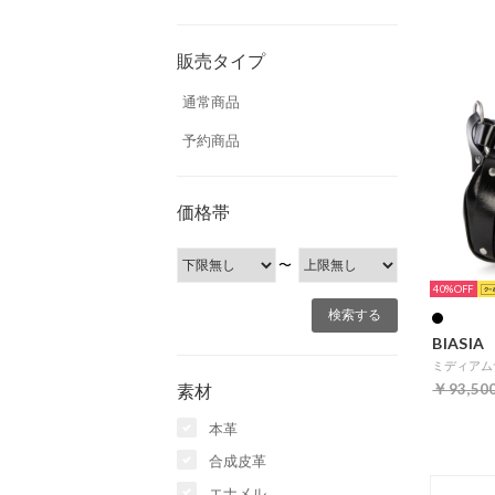
販売タイプ
通常商品
予約商品
価格帯
〜
40%
BIASIA
素材
￥93,50
本革
合成皮革
エナメル