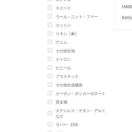
HAR
スエード
ウール・ニット・ファー
BI
コットン
リネン（麻）
デニム
その他生地
ナイロン
ビニール
プラスチック
その他合成繊維
カーボン・ポリカーボネート
貴金属
ステンレス・チタン・アルミ
など
ラバー・EVA