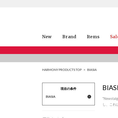
New
Brand
Items
Sal
HARMONY PRODUCTS TOP
>
BIASIA
BIAS
現在の条件
BIASIA
"News
し、これ