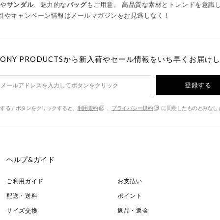
ツ
や
サンダル
、魅力的な
バッグ
もご用意。 高品質な素材とトレンドを意識
引やキャンペーン情報はメールマガジンをお見逃しなく！
MONY PRODUCTSから新入荷やセール情報をいち早くお届け
登録する
する」ボタンをクリックすると、
利用規約
、
プライバシー規約
に同意したものとみなし
ヘルプ&ガイド
ご利用ガイド
お支払い
配送・送料
ポイント
サイズ交換
返品・返金