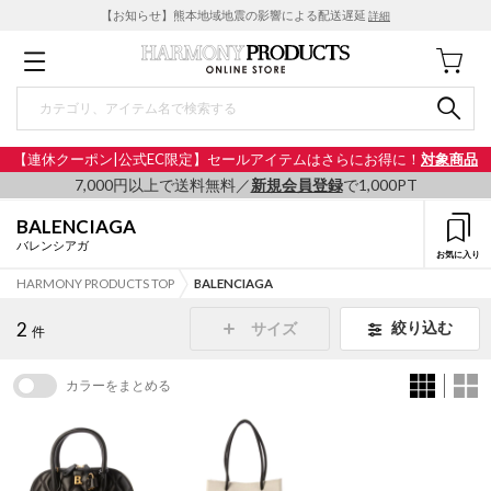
【お知らせ】熊本地域地震の影響による配送遅延
詳細
【連休クーポン|公式EC限定】セールアイテムはさらにお得に！
対象商品
7,000円以上で送料無料／
新規会員登録
で1,000PT
BALENCIAGA
バレンシアガ
お気に入り
HARMONY PRODUCTS TOP
BALENCIAGA
2
絞り込む
サイズ
件
カラーをまとめる