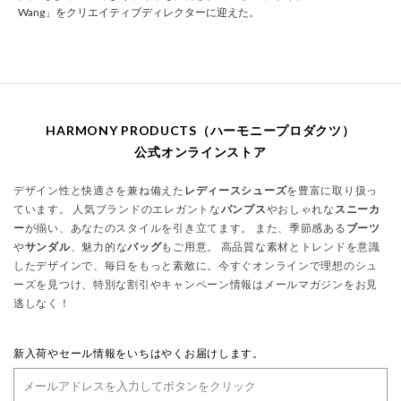
Wang」をクリエイティブディレクターに迎えた。
HARMONY PRODUCTS（ハーモニープロダクツ）
公式オンラインストア
デザイン性と快適さを兼ね備えた
レディースシューズ
を豊富に取り扱っ
ています。 人気ブランドのエレガントな
パンプス
やおしゃれな
スニーカ
ー
が揃い、あなたのスタイルを引き立てます。 また、季節感ある
ブーツ
や
サンダル
、魅力的な
バッグ
もご用意。 高品質な素材とトレンドを意識
したデザインで、毎日をもっと素敵に。今すぐオンラインで理想のシュ
ーズを見つけ、特別な割引やキャンペーン情報はメールマガジンをお見
逃しなく！
新入荷やセール情報をいちはやくお届けします。