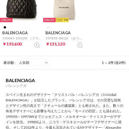
20%
20%
5
BALENCIAGA
BALENCIAGA
550645-1NH2M （ブラック）
597858-0AI2N （ホワイト）
￥193,600
￥131,120
表示順 :
1 ～ 2件 (全2件)
BALENCIAGA
バレンシアガ
スペイン生まれのデザイナー「クリストバル・バレンシアガ（Cristobal
BALENCIAGA）」が設立したブランド。 バレンシアガは、その完璧な技術
とデザイン性の高さで「クチュールの建築家」とも称された。また、数々の
有名デザイナーにも影響を与えたことから「モードの巨匠」とも謳われた。
1993SS～1997AWまでジョセフュス・メルキオール・ティミスターがデザ
インを担当。 1998SSより、ニコラ・ゲスキエールがチーフデザイナーに就
任。 そして2013年より、今最も注目されているNYデザイナー「Alexander