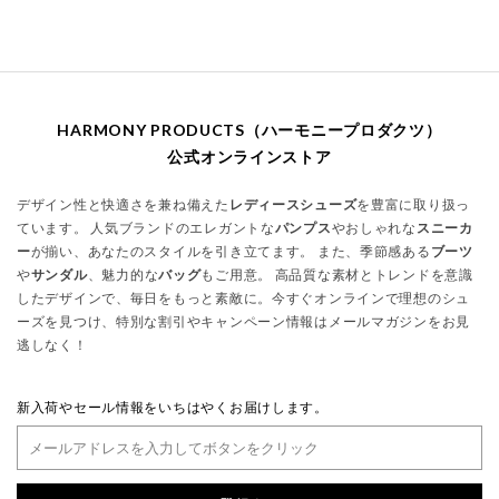
HARMONY PRODUCTS（ハーモニープロダクツ）
公式オンラインストア
デザイン性と快適さを兼ね備えた
レディースシューズ
を豊富に取り扱っ
ています。 人気ブランドのエレガントな
パンプス
やおしゃれな
スニーカ
ー
が揃い、あなたのスタイルを引き立てます。 また、季節感ある
ブーツ
や
サンダル
、魅力的な
バッグ
もご用意。 高品質な素材とトレンドを意識
したデザインで、毎日をもっと素敵に。今すぐオンラインで理想のシュ
ーズを見つけ、特別な割引やキャンペーン情報はメールマガジンをお見
逃しなく！
新入荷やセール情報をいちはやくお届けします。