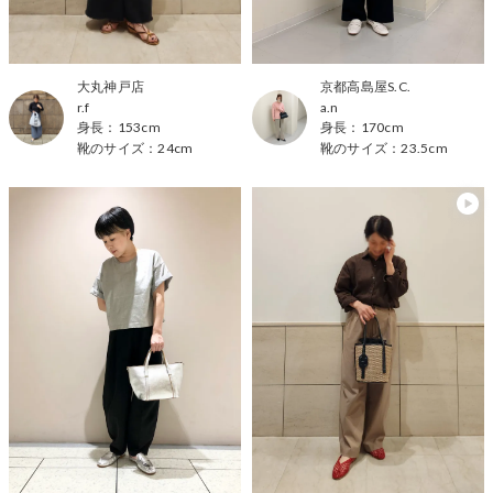
大丸神戸店
京都高島屋S.C.
r.f
a.n
153cm
170cm
24cm
23.5cm