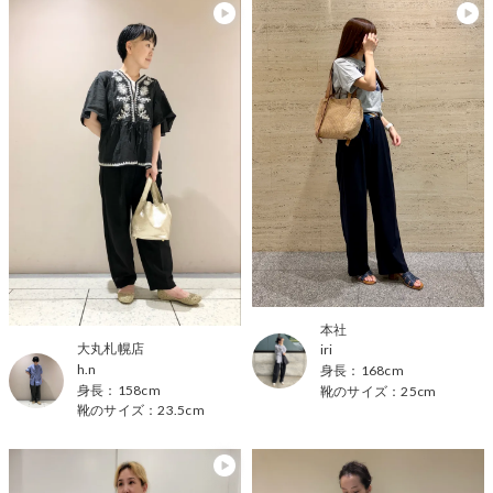
本社
大丸札幌店
iri
h.n
168cm
158cm
25cm
23.5cm