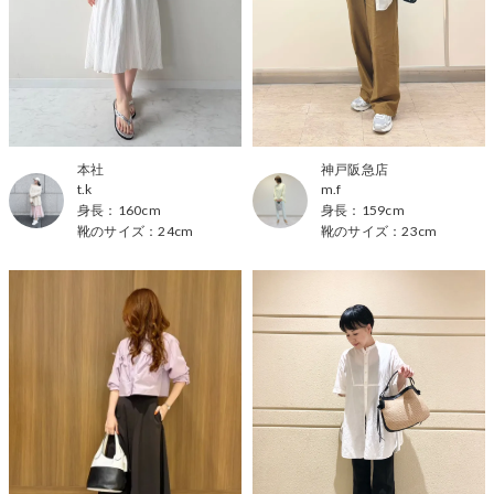
本社
神戸阪急店
t.k
m.f
160cm
159cm
24cm
23cm