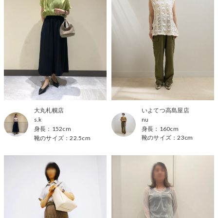
いよてつ高島屋店
大丸札幌店
nu
s.k
160cm
152cm
23cm
22.5cm