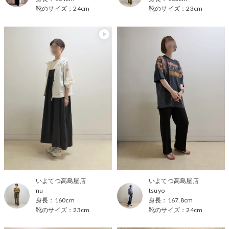
24cm
23cm
いよてつ高島屋店
いよてつ高島屋店
nu
tsuyo
160cm
167.8cm
23cm
24cm