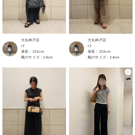
大丸神戸店
大丸神戸店
r.f
r.f
153cm
153cm
24cm
24cm