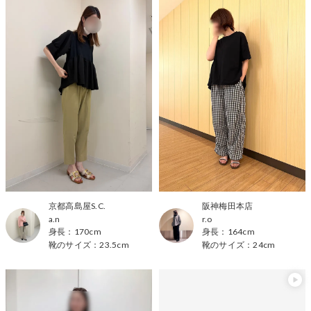
京都高島屋S.C.
阪神梅田本店
a.n
r.o
170cm
164cm
23.5cm
24cm