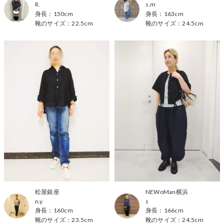
R.
s.m
150cm
163cm
22.5cm
24.5cm
松屋銀座
NEWoMan横浜
n.y
s
160cm
166cm
23.5cm
24.5cm