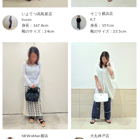
そごう横浜店
いよてつ高島屋店
K.T
tsuyo
157cm
167.8cm
23.5cm
24cm
NEWoMan横浜
大丸神戸店