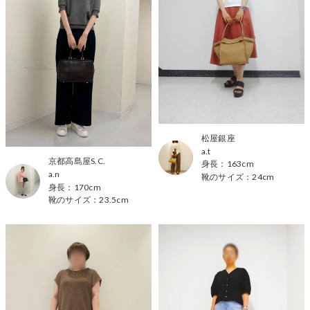
松屋銀座
a.t
京都高島屋S.C.
163cm
a.n
24cm
170cm
23.5cm