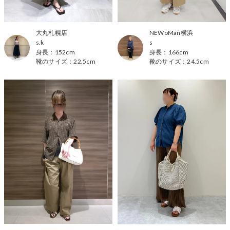
大丸札幌店
NEWoMan横浜
s.k
s
152cm
166cm
22.5cm
24.5cm