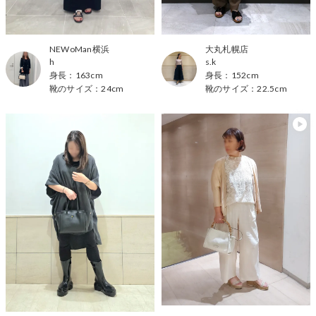
NEWoMan横浜
大丸札幌店
h
s.k
163cm
152cm
24cm
22.5cm