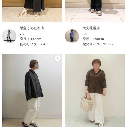
阪急うめだ本店
大丸札幌店
a.u
h.n
158cm
158cm
24cm
23.5cm