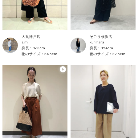
大丸神戸店
そごう横浜店
s.m
kurihara
163cm
154cm
24.5cm
22.5cm