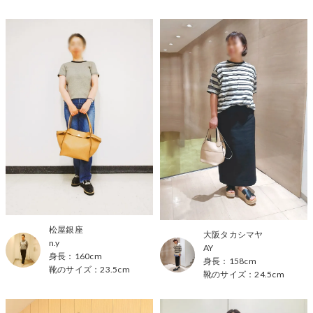
松屋銀座
大阪タカシマヤ
n.y
AY
160cm
158cm
23.5cm
24.5cm