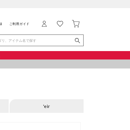
録
ご利用ガイド
品
'eir