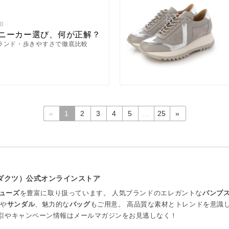
0
スニーカー選び、何が正解？
ランド・歩きやすさで徹底比較
«
1
2
3
4
5
...
25
»
プロダクツ）公式オンラインストア
ューズ
を豊富に取り扱っています。 人気ブランドのエレガントな
パンプ
ツ
や
サンダル
、魅力的な
バッグ
もご用意。 高品質な素材とトレンドを意識
引やキャンペーン情報はメールマガジンをお見逃しなく！