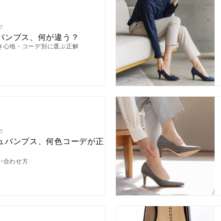
7
パンプス、何が違う？
き心地・コーデ別に選ぶ正解
5
ュパンプス、何色コーデが正
い合わせ方