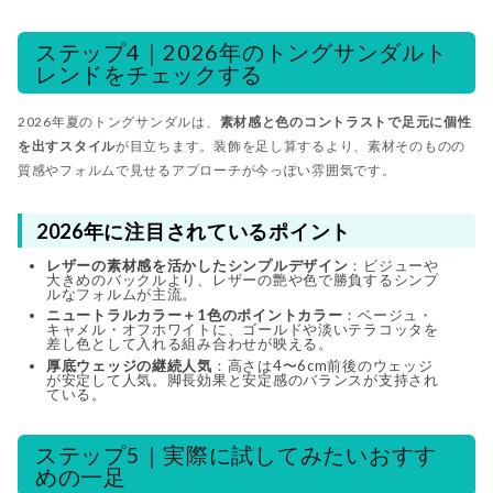
ステップ4｜2026年のトングサンダルト
レンドをチェックする
2026年夏のトングサンダルは、
素材感と色のコントラストで足元に個性
を出すスタイル
が目立ちます。装飾を足し算するより、素材そのものの
質感やフォルムで見せるアプローチが今っぽい雰囲気です。
2026年に注目されているポイント
レザーの素材感を活かしたシンプルデザイン
：ビジューや
大きめのバックルより、レザーの艶や色で勝負するシンプ
ルなフォルムが主流。
ニュートラルカラー＋1色のポイントカラー
：ベージュ・
キャメル・オフホワイトに、ゴールドや淡いテラコッタを
差し色として入れる組み合わせが映える。
厚底ウェッジの継続人気
：高さは4〜6cm前後のウェッジ
が安定して人気。脚長効果と安定感のバランスが支持され
ている。
ステップ5｜実際に試してみたいおすす
めの一足