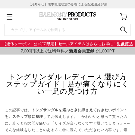
【お知らせ】熊本地域地震の影響による配送遅延
詳細
【連休クーポン｜公式EC限定】セールアイテムはさらにお得に！
対象商品
7,000円以上で送料無料／
新規会員登録
で1,000PT
トングサンダル レディース 選び方
ステップガイド｜足が痛くなりにく
い一足の見つけ方
この記事では、
トングサンダルを選ぶときに押さえておきたいポイント
を、ステップ順に整理
してお伝えします。「かわいいと思って買ったの
に、歩くと指の間が痛い」「サイズが合わなくてすぐ脱げてしまう」——
そんな経験をしたことのある方に特に読んでいただきたい内容です。素