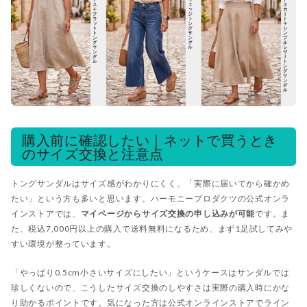
購入前に確認したい｜ネットで買うとき
のサイズ交換と注意点
トングサンダルはサイズ感がわかりにくく、「実際に届いてから確かめ
たい」という方も多いと思います。ハーモニープロダクツの公式オンラ
インストアでは、
マイページからサイズ交換の申し込みが可能
です。ま
た、税込7,000円以上の購入で送料無料になるため、まず1足試してみや
すい環境が整っています。
「やっぱり0.5cm小さいサイズにしたい」というケースはサンダルでは
珍しくないので、こうしたサイズ交換のしやすさは実際の購入時にかな
り助かるポイントです。気になった方は
公式オンラインストア
でライン