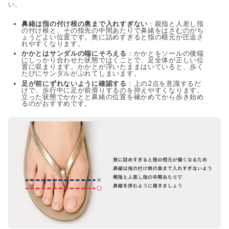
い。
鼻緒は指の付け根の奥まで入れすぎない
：親指と人差し指
の付け根と、その指先の中間あたりで鼻緒をはさむのがち
ょうどよい位置です。奥に詰めすぎると指の根元が圧迫さ
れやすくなります。
かかとはサンダルの端にそろえる
：かかとをソールの後端
にしっかり合わせた状態ではくことで、足全体が正しい位
置に収まります。かかとが浮いたままはいていると、歩く
たびにサンダルがぶれてしまいます。
足が前にずれないように確認する
：上の2点を意識するだ
けで、歩行中に足が前滑りするのを抑えやすくなります。
立った状態でかかとと鼻緒の位置を確かめてから歩き始め
るのがおすすめです。