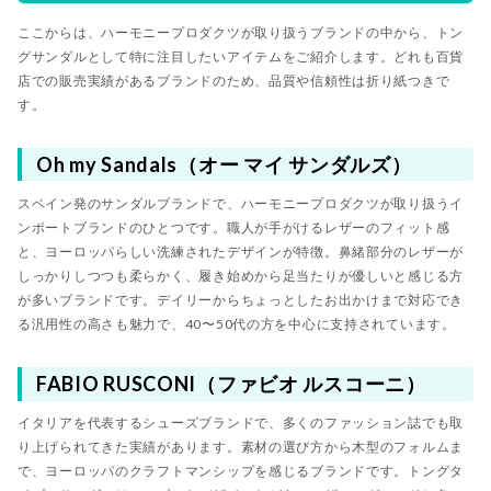
ここからは、ハーモニープロダクツが取り扱うブランドの中から、トン
グサンダルとして特に注目したいアイテムをご紹介します。どれも百貨
店での販売実績があるブランドのため、品質や信頼性は折り紙つきで
す。
Oh my Sandals（オー マイ サンダルズ）
スペイン発のサンダルブランドで、ハーモニープロダクツが取り扱うイ
ンポートブランドのひとつです。職人が手がけるレザーのフィット感
と、ヨーロッパらしい洗練されたデザインが特徴。鼻緒部分のレザーが
しっかりしつつも柔らかく、履き始めから足当たりが優しいと感じる方
が多いブランドです。デイリーからちょっとしたお出かけまで対応でき
る汎用性の高さも魅力で、40〜50代の方を中心に支持されています。
FABIO RUSCONI（ファビオ ルスコーニ）
イタリアを代表するシューズブランドで、多くのファッション誌でも取
り上げられてきた実績があります。素材の選び方から木型のフォルムま
で、ヨーロッパのクラフトマンシップを感じるブランドです。トングタ