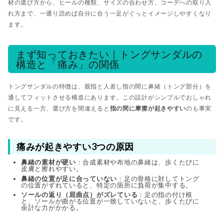
材の選び方から、ヒールの種類、サイズの合わせ方、コーデへの取り入
れ方まで、一通り読めば自分に合う一足がぐっとイメージしやすくなり
ます。
まず知っておきたい｜トングサンダルの
構造と「痛み」の関係
トングサンダルの特徴は、親指と人差し指の間に鼻緒（トング部分）を
通してフィットさせる構造にあります。この設計がシンプルでおしゃれ
に見える一方、選び方を間違えると
指の間に摩擦が起きやすい
のも事実
です。
痛みが起きやすい3つの原因
鼻緒の素材が硬い
：合成素材や布地の鼻緒は、歩くたびに
皮膚と擦れやすい。
鼻緒の位置が足に合っていない
：足の骨格に対してトング
の位置がずれていると、特定の箇所に負荷が集中する。
ソールの返り（屈曲点）がズレている
：足の指の付け根
と、ソールが曲がる位置が一致していないと、歩くたびに
余計な力がかかる。