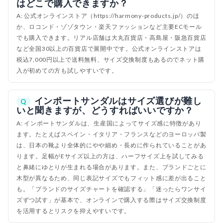
はどこで購入できますか？
A: 公式オンラインストア（https://harmony-products.jp/）のほ
か、ロコンド・ゾゾタウン・楽天ファッションなど主要ECモール
でも購入できます。リアル店舗は大丸百貨店・高島屋・阪急百貨店
など全国30以上の百貨店で展開中です。公式オンラインストアは
税込7,000円以上で送料無料、サイズ交換制度もあるのでネット購
入が初めての方も試しやすいです。
インポートサンダルはサイズ選びが難し
Q
いと聞きますが、どうすればいいですか？
A: インポートサンダルは、生産国によってサイズ感に特徴があり
ます。たとえばスペイン・イタリア・フランスなどのヨーロッパ製
は、日本の靴より全体的にやや細め・長めに作られていることがあ
ります。足幅がEサイズ以上の方は、ハーフサイズ上を試してみる
と鼻緒にゆとりが生まれる場合があります。また、ブランドごとに
木型が異なるため、同じ表記サイズでもフィット感に差が出ること
も。「ブランドのサイズチャートを確認する」「迷ったらワンサイ
ズずつ試す」が基本で、オンラインで購入する際はサイズ交換制度
を活用するとリスクを抑えやすいです。