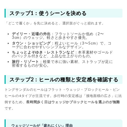
ステップ1：使うシーンを決める
「どこで履くか」を先に決めると、選択肢がぐっと絞れます。
デイリー・近場の外出
：フラットソールか低め（2〜
3cm）のウェッジ。軽さと歩きやすさ優先。
タウン・ショッピング
：程よいヒール（3〜5cm）で、コ
ーデに合わせやすいシンプルなデザイン。
ちょっとよそゆき・レストランなど
：本革素材やゴールド
のバックル付きなど、上品な仕上がりのもの。
旅行・リゾート
：軽量で水に強い素材、ストラップが足に
密着するものが安心。
ステップ2：ヒールの種類と安定感を確認する
トングサンダルのヒールはフラット・ウェッジ・ブロックヒール・ピン
ヒールの4タイプが主流です。歩行時の安定感は「接地面積の広さ」に比
例するため、
長時間歩く日はウェッジかブロックヒールを選ぶのが無難
です。
ウェッジソールが「疲れにくい」理由