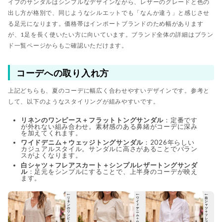
イプのサンダルはシンプルなデザインながら、レザーのグレードと色の
出し方が格別で、同じようなシルエットでも「なんか違う」と感じさせ
る足元になります。価格帯はインポートブランドのため幅があります
が、1足を長く使いたい方に向いています。ブランド全体の詳細はブラン
ド一覧ページからもご確認いただけます。
コーデへの取り入れ方
上記どちらも、夏のコーデに幅広く合わせやすいデザインです。参考と
して、以下のようなスタイリングが組みやすいです。
リネンのワンピース＋フラットトングサンダル
：定番です
が外れない組み合わせ。素材感のある鼻緒がコーデに深み
を加えてくれます。
ワイドデニム＋ウェッジトングサンダル
：2026年らしい
カジュアルスタイル。サンダルに高さがあることでバラン
スがよくなります。
白シャツ＋フレアスカート＋シンプルレザートングサンダ
ル
：足元をシンプルにすることで、上半身のコーデが映え
ます。