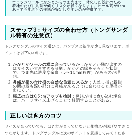
ウェッジソールはかかとからつま先まで一体化した設計のため、
着地のたびに足首が傾くリスクが低くなります。ヒール高が5cm
あっても地面との接地が安定しやすいのが特徴です。
ステップ3：サイズの合わせ方（トングサンダ
ル特有の注意点）
トングサンダルのサイズ選びは、パンプスと基準が少し異なります。ポ
イントは以下の3点です。
かかとがソールの端に合っているか
：かかとが飛び出すの
はサイズが大きすぎる証拠。かかとの縁をそろえた状態
で、つま先に適度な余白（5〜10mm程度）があるのが理
想。
鼻緒が指の付け根の自然な位置に来るか
：人差し指と親指
の間の最も深い部分に鼻緒が来るように合わせると摩擦が
出にくい。
幅広の方は0.5cmアップも検討
：鼻緒が指に食い込む場合
は、ハーフサイズ上げることで解消することがある。
正しいはき方のコツ
サイズが合っていても、はき方が合っていないと靴擦れや脱げやすさに
つながります。トングサンダルは次のポイントを意識してみてくださ