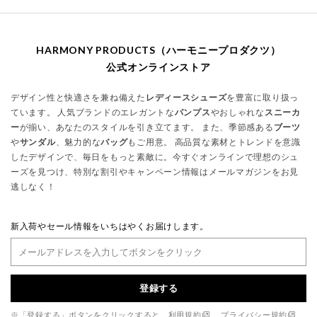
HARMONY PRODUCTS（ハーモニープロダクツ）
公式オンラインストア
デザイン性と快適さを兼ね備えた
レディースシューズ
を豊富に取り扱っ
ています。 人気ブランドのエレガントな
パンプス
やおしゃれな
スニーカ
ー
が揃い、あなたのスタイルを引き立てます。 また、季節感ある
ブーツ
や
サンダル
、魅力的な
バッグ
もご用意。 高品質な素材とトレンドを意識
したデザインで、毎日をもっと素敵に。今すぐオンラインで理想のシュ
ーズを見つけ、特別な割引やキャンペーン情報はメールマガジンをお見
逃しなく！
新入荷やセール情報をいちはやくお届けします。
登録する
※「登録する」ボタンをクリックすると、
利用規約
、
プライバシー規約