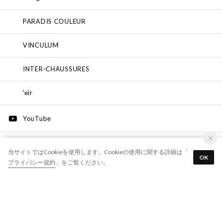
PARADIS COULEUR
VINCULUM
INTER-CHAUSSURES
'eir
YouTube
Facebook
当サイトではCookieを使用します。Cookieの使用に関する詳細は「
OK
プライバシー規約
」をご覧ください。
LINE
ご利用ガイド
お支払い
配送・送料
ポイント
サイズ交換
返品・返金
よくあるご質問
各種規約