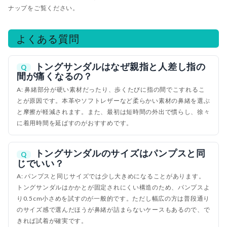
ナップをご覧ください。
よくある質問
トングサンダルはなぜ親指と人差し指の
Q
間が痛くなるの？
A: 鼻緒部分が硬い素材だったり、歩くたびに指の間でこすれるこ
とが原因です。本革やソフトレザーなど柔らかい素材の鼻緒を選ぶ
と摩擦が軽減されます。また、最初は短時間の外出で慣らし、徐々
に着用時間を延ばすのがおすすめです。
トングサンダルのサイズはパンプスと同
Q
じでいい？
A: パンプスと同じサイズでは少し大きめになることがあります。
トングサンダルはかかとが固定されにくい構造のため、パンプスよ
り0.5cm小さめを試すのが一般的です。ただし幅広の方は普段通り
のサイズ感で選んだほうが鼻緒が詰まらないケースもあるので、で
きれば試着が確実です。