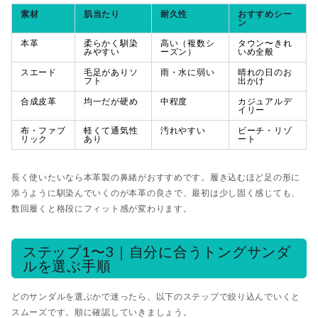
素材
肌当たり
耐久性
おすすめシー
ン
本革
柔らかく馴染
高い（複数シ
タウン〜きれ
みやすい
ーズン）
いめ全般
スエード
毛足がありソ
雨・水に弱い
晴れの日のお
フト
出かけ
合成皮革
均一だが硬め
中程度
カジュアルデ
イリー
布・ファブ
軽くて通気性
汚れやすい
ビーチ・リゾ
リック
あり
ート
長く使いたいなら本革製の鼻緒がおすすめです。履き込むほど足の形に
添うように馴染んでいくのが本革の良さで、最初は少し固く感じても、
数回履くと格段にフィット感が変わります。
ステップ1〜3｜自分に合うトングサンダ
ルを選ぶ手順
どのサンダルを選ぶかで迷ったら、以下のステップで絞り込んでいくと
スムーズです。順に確認していきましょう。