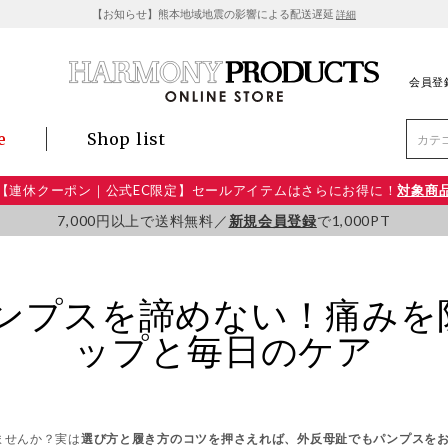
【お知らせ】熊本地域地震の影響による配送遅延
詳細
会員登
e
Shop list
【連休クーポン｜公式EC限定】セールアイテムはさらにお得に！
対象商
7,000円以上で送料無料／
新規会員登録
で1,000PT
ンプスを諦めない！痛みを
ップと毎日のケア
ませんか？実は
選び方と履き方のコツを押さえれば、外反母趾でもパンプスを