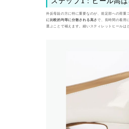
ステップ1：ヒール高は
外反母趾の方に特に重要なのが、前足部への荷重
に比較的均等に分散される高さ
で、長時間の着用
選ぶことで補えます。細いスティレットヒールは