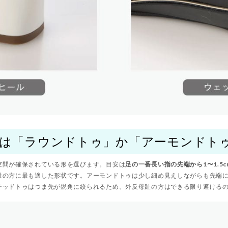
形は「ラウンドトゥ」か「アーモンドト
空間が確保されている形を選びます。目安は
足の一番長い指の先端から1〜1.5
趾の方に最も適した形状です。アーモンドトゥは少し細め見えしながらも先端
テッドトゥはつま先が鋭角に絞られるため、外反母趾の方はできる限り避ける