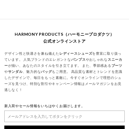
HARMONY PRODUCTS（ハーモニープロダクツ）
公式オンラインストア
デザイン性と快適さを兼ね備えた
レディースシューズ
を豊富に取り扱っ
ています。 人気ブランドのエレガントな
パンプス
やおしゃれな
スニーカ
ー
が揃い、あなたのスタイルを引き立てます。 また、季節感ある
ブーツ
や
サンダル
、魅力的な
バッグ
もご用意。 高品質な素材とトレンドを意識
したデザインで、毎日をもっと素敵に。今すぐオンラインで理想のシュ
ーズを見つけ、特別な割引やキャンペーン情報はメールマガジンをお見
逃しなく！
新入荷やセール情報をいちはやくお届けします。