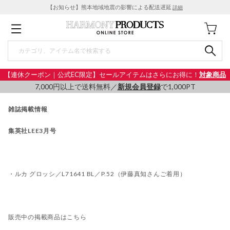
【お知らせ】熊本地域地震の影響による配送遅延
詳細
【連休クーポン｜公式EC限定】セールアイテムはさらにお得に！
対象商品
7,000円以上で送料無料／
新規会員登録
で1,000PT
雑誌掲載情報
集英社LEE3月号
・ルカ グロッシ／L71641 BL／P.52（伊藤真知さんご着用）
販売中の掲載商品はこちら