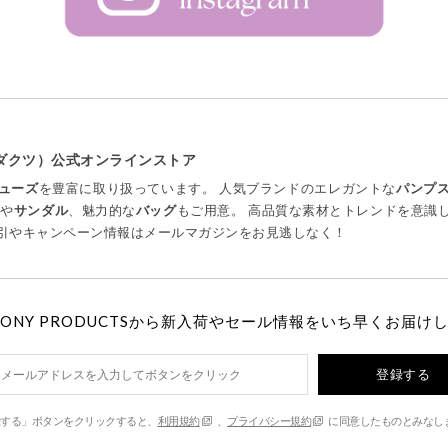
プロダクツ）公式オンラインストア
ューズ
を豊富に取り扱っています。 人気ブランドのエレガントな
パンプ
ツ
や
サンダル
、魅力的な
バッグ
もご用意。 高品質な素材とトレンドを意識
引やキャンペーン情報はメールマガジンをお見逃しなく！
MONY PRODUCTSから新入荷やセール情報をいち早くお届け
登録する
する」ボタンをクリックすると、
利用規約
、
プライバシー規約
に同意したものとみなし