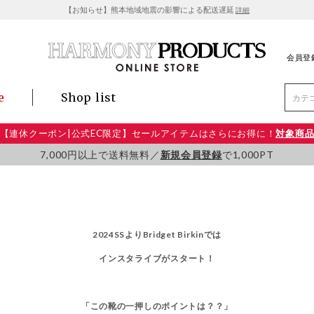
【お知らせ】熊本地域地震の影響による配送遅延
詳細
会員登
e
Shop list
【連休クーポン|公式EC限定】セールアイテムはさらにお得に！
対象商
7,000円以上で送料無料／
新規会員登録
で1,000PT
2024SSよりBridget Birkinでは
インスタライブがスタート！
「この靴の一押しのポイントは？？
」