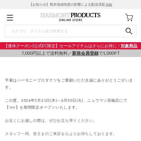
【お知らせ】熊本地域地震の影響による配送遅延
詳細
【連休クーポン|公式EC限定】セールアイテムはさらにお得に！
対象商品
7,000円以上で送料無料／
新規会員登録
で1,000PT
平素はハーモニープロダクツをご愛顧いただき誠にありがとうございま
す。
この度、2026年5月21日(木)～
6月30日(火)
、ニュウマン高輪店にて
【'eir】を期間限定オープンいたします。
お近くにお越しの際は、ぜひお立ち寄りください。
スタッフ一同、皆さまのご来店を心よりお待ちしております。