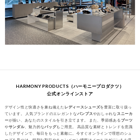
HARMONY PRODUCTS（ハーモニープロダクツ）
公式オンラインストア
デザイン性と快適さを兼ね備えた
レディースシューズ
を豊富に取り扱っ
ています。 人気ブランドのエレガントな
パンプス
やおしゃれな
スニーカ
ー
が揃い、あなたのスタイルを引き立てます。 また、季節感ある
ブーツ
や
サンダル
、魅力的な
バッグ
もご用意。 高品質な素材とトレンドを意識
したデザインで、毎日をもっと素敵に。今すぐオンラインで理想のシュ
ーズを見つけ、特別な割引やキャンペーン情報はメールマガジンをお見