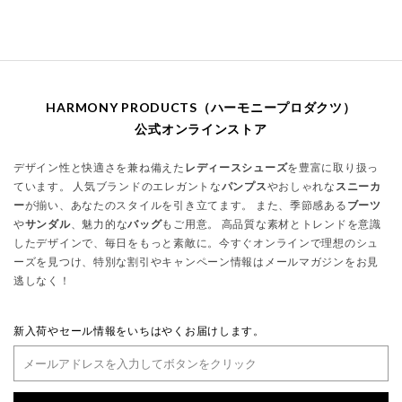
HARMONY PRODUCTS（ハーモニープロダクツ）
公式オンラインストア
デザイン性と快適さを兼ね備えた
レディースシューズ
を豊富に取り扱っ
ています。 人気ブランドのエレガントな
パンプス
やおしゃれな
スニーカ
ー
が揃い、あなたのスタイルを引き立てます。 また、季節感ある
ブーツ
や
サンダル
、魅力的な
バッグ
もご用意。 高品質な素材とトレンドを意識
したデザインで、毎日をもっと素敵に。今すぐオンラインで理想のシュ
ーズを見つけ、特別な割引やキャンペーン情報はメールマガジンをお見
逃しなく！
新入荷やセール情報をいちはやくお届けします。