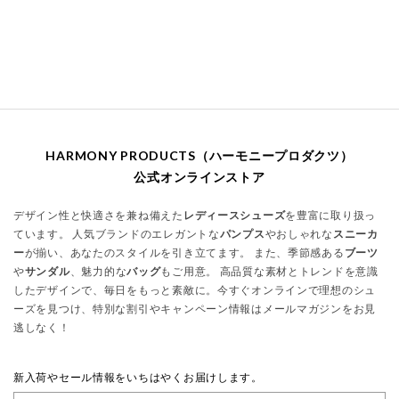
HARMONY PRODUCTS（ハーモニープロダクツ）
公式オンラインストア
デザイン性と快適さを兼ね備えた
レディースシューズ
を豊富に取り扱っ
ています。 人気ブランドのエレガントな
パンプス
やおしゃれな
スニーカ
ー
が揃い、あなたのスタイルを引き立てます。 また、季節感ある
ブーツ
や
サンダル
、魅力的な
バッグ
もご用意。 高品質な素材とトレンドを意識
したデザインで、毎日をもっと素敵に。今すぐオンラインで理想のシュ
ーズを見つけ、特別な割引やキャンペーン情報はメールマガジンをお見
逃しなく！
新入荷やセール情報をいちはやくお届けします。