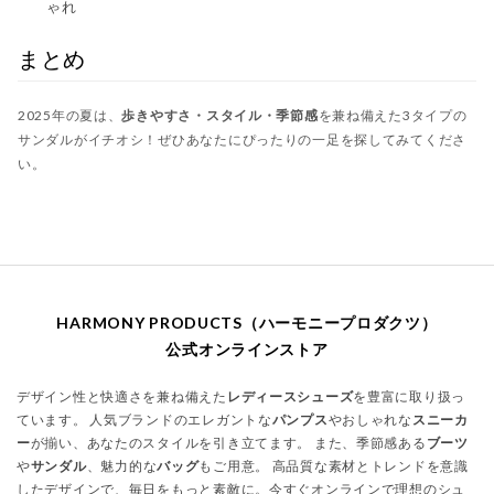
ゃれ
まとめ
2025年の夏は、
歩きやすさ・スタイル・季節感
を兼ね備えた3タイプの
サンダルがイチオシ！ぜひあなたにぴったりの一足を探してみてくださ
い。
HARMONY PRODUCTS（ハーモニープロダクツ）
公式オンラインストア
デザイン性と快適さを兼ね備えた
レディースシューズ
を豊富に取り扱っ
ています。 人気ブランドのエレガントな
パンプス
やおしゃれな
スニーカ
ー
が揃い、あなたのスタイルを引き立てます。 また、季節感ある
ブーツ
や
サンダル
、魅力的な
バッグ
もご用意。 高品質な素材とトレンドを意識
したデザインで、毎日をもっと素敵に。今すぐオンラインで理想のシュ