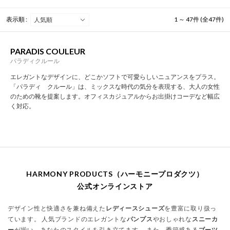
表示順 :
1 ～ 47件 (全47件)
PARADIS COULEUR
パラディクルール
エレガントなデザインに、どこかソフトで可愛らしいニュアンスをプラス。
「パラディ クルール」は、ミックスな時代の気分を表現する、大人の女性
のための靴を提案します。オフィスカジュアルからお出掛けコーデなど幅広
く対応。
HARMONY PRODUCTS（ハーモニープロダクツ）
公式オンラインストア
デザイン性と快適さを兼ね備えた
レディースシューズ
を豊富に取り扱っ
ています。 人気ブランドのエレガントな
パンプス
やおしゃれな
スニーカ
ー
が揃い、あなたのスタイルを引き立てます。 また、季節感ある
ブーツ