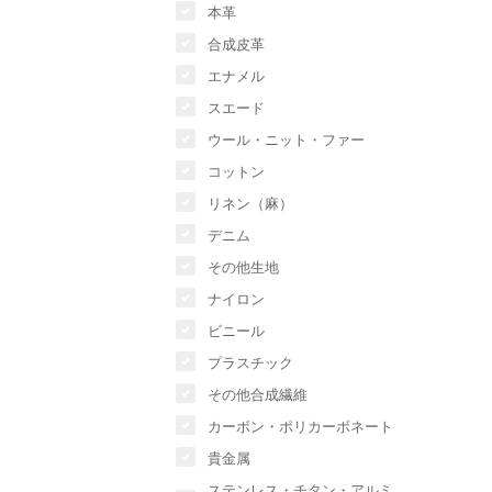
本革
合成皮革
エナメル
スエード
ウール・ニット・ファー
コットン
リネン（麻）
デニム
その他生地
ナイロン
ビニール
プラスチック
その他合成繊維
カーボン・ポリカーボネート
貴金属
ステンレス・チタン・アルミ