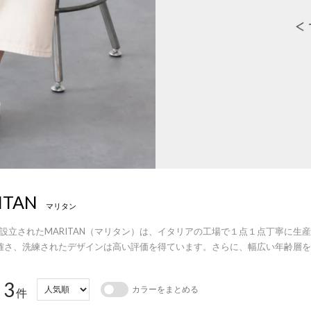
ITAN
マリタン
年の設立されたMARITAN（マリタン）は、イタリアの工場で１点１点丁寧に
確さ、洗練されたデザインは高い評価を得ています。さらに、幅広い年齢層を
3
カラーをまとめる
：
件