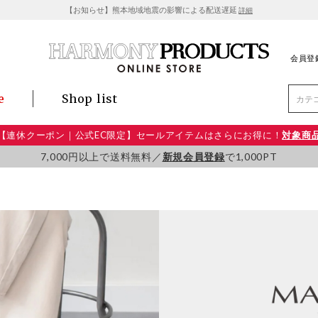
【お知らせ】熊本地域地震の影響による配送遅延
詳細
会員登
e
Shop list
【連休クーポン｜公式EC限定】セールアイテムはさらにお得に！
対象商
7,000円以上で送料無料／
新規会員登録
で1,000PT