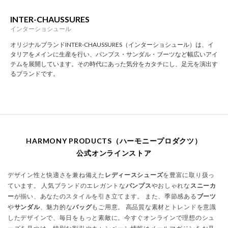
INTER-CHAUSSURES
インターショシュール
オリジナルブランドINTER-CHAUSSURES（インターショシュール）は、イ
タリアをメインに生産を行い、パンプス・サンダル・ブーツなど幅広いアイ
テムを展開しています。その時代にあった気分をカタチにし、足元を演出す
るブランドです。
HARMONY PRODUCTS（ハーモニープロダクツ）
公式オンラインストア
デザイン性と快適さを兼ね備えた
レディースシューズ
を豊富に取り扱っ
ています。 人気ブランドのエレガントな
パンプス
やおしゃれな
スニーカ
ー
が揃い、あなたのスタイルを引き立てます。 また、季節感ある
ブーツ
や
サンダル
、魅力的な
バッグ
もご用意。 高品質な素材とトレンドを意識
したデザインで、毎日をもっと素敵に。今すぐオンラインで理想のシュ