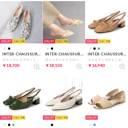
50%
5
50%
5
30%
5
INTER-CHAUSSURES
INTER-CHAUSSURES
INTER-CHAUSSURES
ラウンドトウフラットローファー （ナチュラル型押）
ポインテッドトウローヒールバックバンド （ライトベージュ雑材）
スクエアトウチャンキーヒールバックバンド （ダークベージュエナメル）
￥18,700
￥18,150
￥16,940
30%
5
30%
5
40%