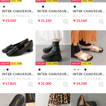
30%
10
40%
10
30%
10
INTER-CHAUSSURES
INTER-CHAUSSURES
INTER-CHAUSSURES
ラウンドトウキルトビットローファー （ブラウン）
スクエアトウチェーンキルトパンプス （ホワイトエナメル）
ポインテッドストラップフラットパンプス （ブラックコンビ）
￥23,100
￥21,120
￥21,560
40%
10
37%
10
50%
5
INTER-CHAUSSURES
INTER-CHAUSSURES
INTER-CHAUSSURES
スクエアトウヒールアップローファー （ブラック）
ボリュームソールストレッチブーツ （ブラック）
イントレチャートクロスベルトサンダル （ゴールド）
￥17,820
￥22,000
￥14,300