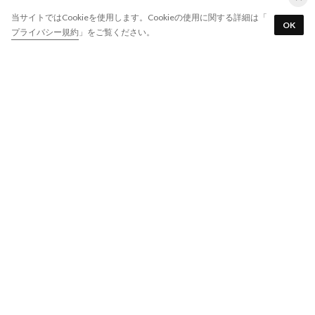
当サイトではCookieを使用します。Cookieの使用に関する詳細は「
OK
プライバシー規約
」をご覧ください。
42%
5
40%
10
37%
5
INTER-CHAUSSURES
INTER-CHAUSSURES
INTER-CHAUSSURES
スクエアトウメタルバックルパンプス （ブラックスウェード）
ラウンドトウバックストレッチロングブーツ （ブラック）
タッセルリボンエナメルモカシューズ （ブラックエナメル）
￥17,600
￥38,280
￥16,500
40%
5
50%
5
30%
10
INTER-CHAUSSURES
INTER-CHAUSSURES
INTER-CHAUSSURES
レースリボンエナメルキルトシューズ （ネイビーエナメル）
ライトタンクソールローファー （ブラックコンビ）
タンクソールキルトシューズ （アイボリー）
￥16,500
￥14,300
￥19,250