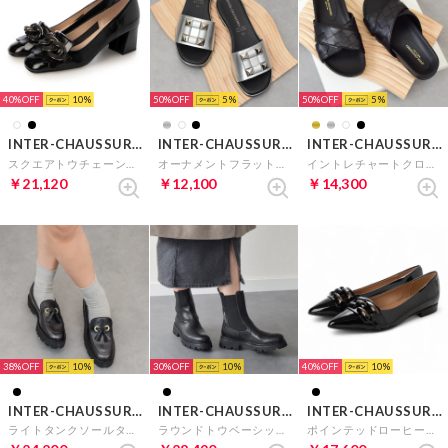
40%
10
50%
5
50%
5
INTER-CHAUSSURES
INTER-CHAUSSURES
INTER-CHAUSSURES
スクエアトウチェーンキルトパンプス （ブラックエナメル）
オーナメントフラットスライドサンダル （シルバー）
イントレチャートクロスベルトサンダル （ブラック）
￥21,120
￥12,100
￥14,300
38%
10
30%
10
40%
10
INTER-CHAUSSURES
INTER-CHAUSSURES
INTER-CHAUSSURES
ライトタンクソールタッセルローファー （ブラック）
ラウンドトウベーシックサイドゴアブーツ （ブラック）
ポインテッドローヒールバックルパンプス （ブラックエナメル）