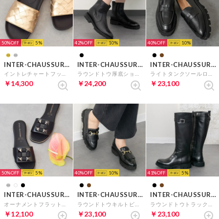
50%
5
42%
10
40%
10
INTER-CHAUSSURES
INTER-CHAUSSURES
INTER-CHAUSSURES
イントレチャートフットベッドサンダル （ゴールド）
ラウンドトウ厚底ショートブーツ （ブラック）
ライトタンクソールローファー （ブラック）
￥14,300
￥24,200
￥23,100
50%
5
40%
10
41%
5
INTER-CHAUSSURES
INTER-CHAUSSURES
INTER-CHAUSSURES
オーナメントフラットスライドサンダル （ブラック）
ラウンドトウキルトビットローファー （ブラック）
ラウンドトウトラックソールロングブーツ （ブラック）
￥12,100
￥23,100
￥23,100