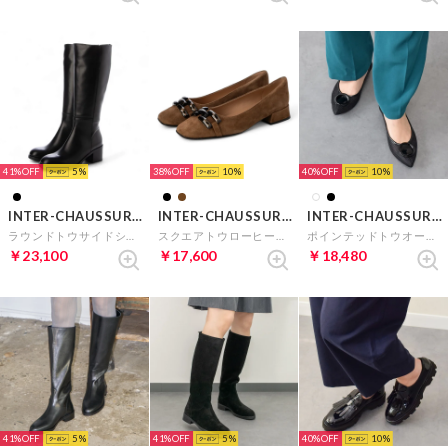
41%
5
38%
10
40%
10
INTER-CHAUSSURES
INTER-CHAUSSURES
INTER-CHAUSSURES
ラウンドトウサイドシームロングブーツ （ブラック）
スクエアトウローヒールバックルパンプス （ブラウンスウェード）
ポインテッドトウオーナメントパンプス （ブラックコンビ）
￥23,100
￥17,600
￥18,480
41%
5
41%
5
40%
10