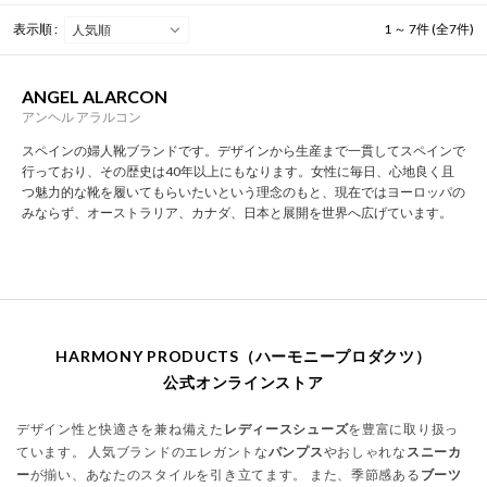
表示順 :
1 ～ 7件 (全7件)
ANGEL ALARCON
アンヘル アラルコン
スペインの婦人靴ブランドです。デザインから生産まで一貫してスペインで
行っており、その歴史は40年以上にもなります。女性に毎日、心地良く且
つ魅力的な靴を履いてもらいたいという理念のもと、現在ではヨーロッパの
みならず、オーストラリア、カナダ、日本と展開を世界へ広げています。
HARMONY PRODUCTS（ハーモニープロダクツ）
公式オンラインストア
デザイン性と快適さを兼ね備えた
レディースシューズ
を豊富に取り扱っ
ています。 人気ブランドのエレガントな
パンプス
やおしゃれな
スニーカ
ー
が揃い、あなたのスタイルを引き立てます。 また、季節感ある
ブーツ